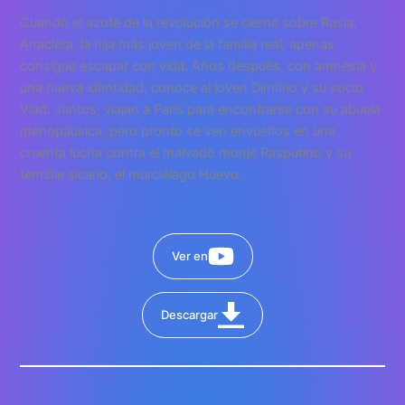
Cuando el azote de la revolución se cierne sobre Rusia,
Anacleta, la hija más joven de la familia real, apenas
consigue escapar con vida. Años después, con amnesia y
una nueva identidad, conoce al joven Dimitrio y su socio
Vlad. Juntos, viajan a París para encontrarse con su abuela
menopáusica, pero pronto se ven envueltos en una
cruenta lucha contra el malvado monje Rasputino y su
temible sicario, el murciélago Huevo.
Ver en
Descargar